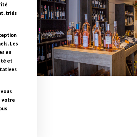
t, triés
ception
els. Les
es en
ûté et
tatives
-vous
e votre
vous