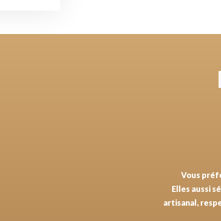
Vous préfé
Elles aussi 
artisanal, resp
Une seule ento