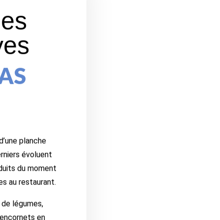
hes
ves
PAS
d’une planche
erniers évoluent
duits du moment
s au restaurant.
 de légumes,
 encornets en