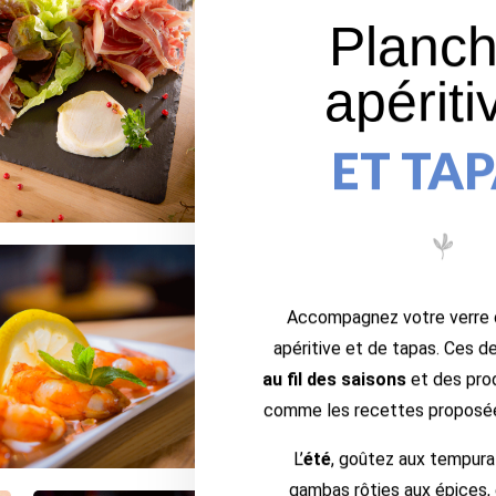
Planc
apériti
ET TA
Accompagnez votre verre 
apéritive et de tapas. Ces d
au fil des saisons
et des pro
comme les recettes proposée
L’
été
, goûtez aux tempura
gambas rôties aux épices,