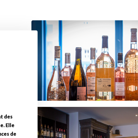
N
nt des
e. Elle
nces de
rité